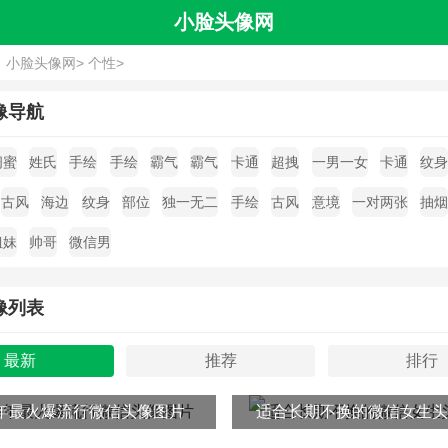
小脸头像网
：
小脸头像网
>
个性
>
像导航
闺蜜
姓氏
手绘
手绘
霸气
霸气
卡通
超拽
一男一女
卡通
纹
古风
海边
纹身
部位
独一无二
手绘
古风
意境
一对两张
抽
姐妹
帅哥
微信男
像列表
最新
推荐
排行
23年最火爆流行微信头像图片
适合长期不换的微信女生