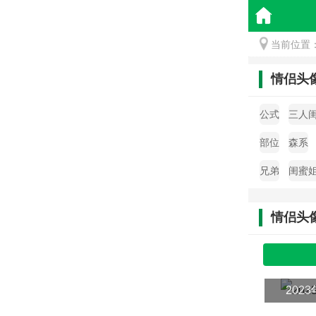
当前位置
情侣头
公式
三人
部位
森系
兄弟
闺蜜
情侣头
20