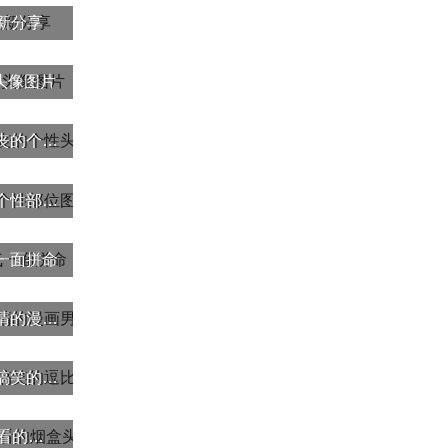
最新分享
头像图片
微信头像个性丧,高清好看很丧的个性头像图片
超清个性部位头像 超好看的个性部位图片头像
一面拼命
霸气超拽个性动漫头像 超高清的漫画男女霸气又拽
有趣搞怪动漫个性头像 高清搞笑的逗比专属搞怪卡通头像图片
qq头像烟盒 时尚个性好看好看的烟盒头像图片